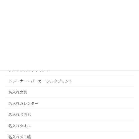
挨拶状･はがき
喪中・寒中はがき印刷
2026(令和8)年賀状印刷
宛名書き･宛名入力+印刷
似顔絵
Ｔシャツポロシャツプリント
ブルゾン シルクプリント
トレーナー・パーカー シルクプリント
名入れ文具
名入れカレンダー
名入れ うちわ
名入れタオル
名入れメモ帳