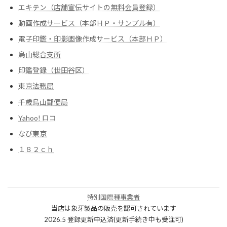
エキテン（店舗宣伝サイトの無料会員登録）
動画作成サービス（本部ＨＰ・サンプル有）
電子印鑑・印影画像作成サービス（本部ＨＰ）
烏山総合支所
印鑑登録（世田谷区）
東京法務局
千歳烏山郵便局
Yahoo! ロコ
なび東京
１８２ｃｈ
特別国際種事業者
当店は象牙製品の販売を認可されています
2026.5 登録更新申込済(更新手続き中も受注可)