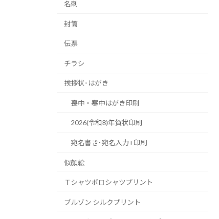
名刺
封筒
伝票
チラシ
挨拶状･はがき
喪中・寒中はがき印刷
2026(令和8)年賀状印刷
宛名書き･宛名入力+印刷
似顔絵
Ｔシャツポロシャツプリント
ブルゾン シルクプリント