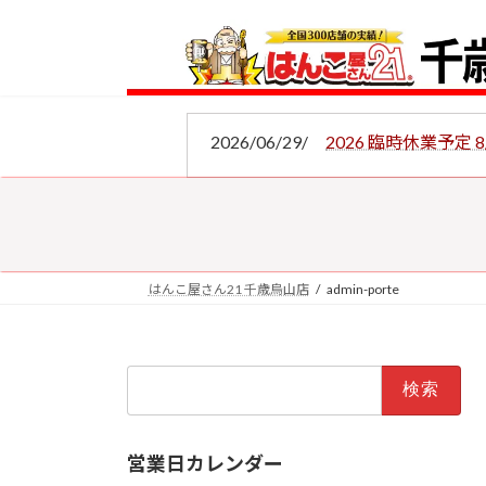
コ
ナ
ン
ビ
テ
ゲ
ン
ー
ツ
シ
2026/06/29/
2026 臨時休業予定 8/
へ
ョ
ス
ン
キ
に
ッ
移
プ
動
はんこ屋さん21 千歳烏山店
admin-porte
検
索:
営業日カレンダー