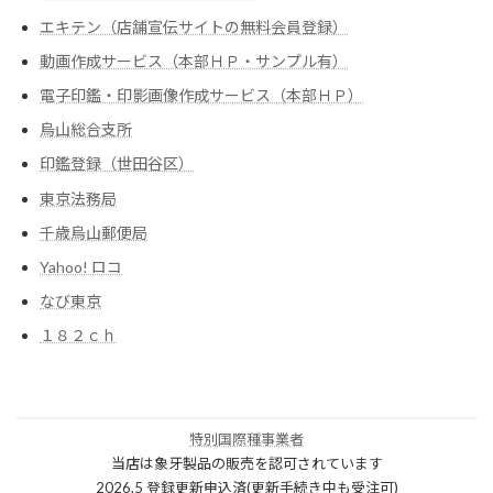
エキテン（店舗宣伝サイトの無料会員登録）
動画作成サービス（本部ＨＰ・サンプル有）
電子印鑑・印影画像作成サービス（本部ＨＰ）
烏山総合支所
印鑑登録（世田谷区）
東京法務局
千歳烏山郵便局
Yahoo! ロコ
なび東京
１８２ｃｈ
特別国際種事業者
当店は象牙製品の販売を認可されています
2026.5 登録更新申込済(更新手続き中も受注可)