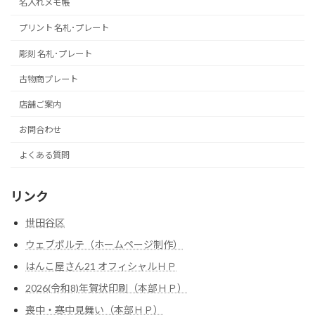
名入れメモ帳
プリント 名札･プレート
彫刻 名札･プレート
古物商プレート
店舗ご案内
お問合わせ
よくある質問
リンク
世田谷区
ウェブポルテ（ホームページ制作）
はんこ屋さん21 オフィシャルＨＰ
2026(令和8)年賀状印刷（本部ＨＰ）
喪中・寒中見舞い（本部ＨＰ）