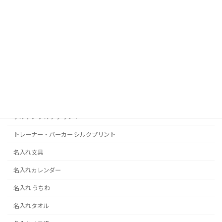
挨拶状･はがき
喪中・寒中はがき印刷
2026(令和8)年賀状印刷
宛名書き･宛名入力+印刷
似顔絵
Ｔシャツポロシャツプリント
ブルゾン シルクプリント
トレーナー・パーカー シルクプリント
名入れ文具
名入れカレンダー
名入れ うちわ
名入れタオル